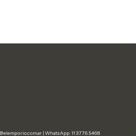
@elemporio.com.ar
|
WhatsApp: 11 3776 5468