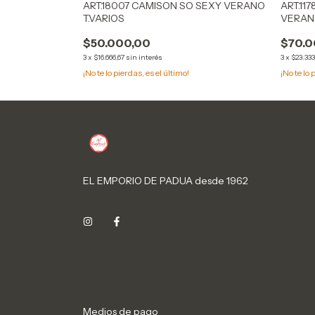
ART.18007 CAMISON SO SEXY VERANO
ART.11
T.VARIOS
VERA
$50.000,00
$70.0
3
x
$16.666,67
sin interés
3
x
$23.333
¡No te lo pierdas, es el último!
¡No te lo 
EL EMPORIO DE PADUA desde 1962
Medios de pago