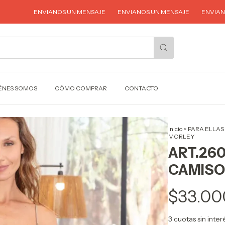
ENVIANOS UN MENSAJE
ENVIANOS UN MENSAJE
ENVIANOS UN
ÉNES SOMOS
CÓMO COMPRAR
CONTACTO
Inicio
>
PARA ELLAS
MORLEY
ART.260
CAMISO
$33.00
3
cuotas sin inte