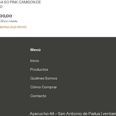
784 SO PINK CAMISON DE
NO
00,00
,33
sin interés
pierdas, es el último!
Menú
Inicio
Productos
Quiénes Somos
Cómo Comprar
Contacto
Ayacucho 44 – San Antonio de Padua |
ventas