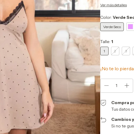
Ver más detalles
Color:
Verde Se
Verde Seco
Talle:
1
1
2
3
¡No te lo pierda
Compra p
Tus datos c
Cambios y
Si no te gu