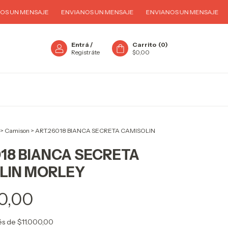
 MENSAJE
ENVIANOS UN MENSAJE
ENVIANOS UN MENSAJE
ENVI
Entrá
/
Carrito
(
0
)
Registráte
$0,00
>
Camison
>
ART.26018 BIANCA SECRETA CAMISOLIN
18 BIANCA SECRETA
LIN MORLEY
0,00
rés de
$11.000,00