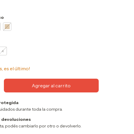
co
4
s, es el último!
rotegida
uidados durante toda la compra.
 devoluciones
sta, podés cambiarlo por otro o devolverlo.