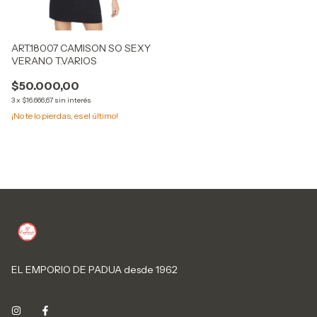
ART.18007 CAMISON SO SEXY
VERANO T.VARIOS
$50.000,00
3
x
$16.666,67
sin interés
¡No te lo pierdas, es el último!
EL EMPORIO DE PADUA desde 1962