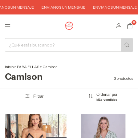
NOS UN MENSAJE
ENVIANOS UN MENSAJE
ENVIANOS UN MENSAJE
0
Inicio
>
PARA ELLAS
>
Camison
Camison
3 productos
Ordenar por:
Filtrar
Más vendidos