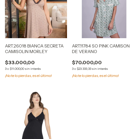
ART.26018 BIANCA SECRETA
ART.11784 SO PINK CAMISON
CAMISOLIN MORLEY
DE VERANO
$33.000,00
$70.000,00
3
x
$11.000,00
sin interés
3
x
$23.333,33
sin interés
¡No te lo pierdas, es el último!
¡No te lo pierdas, es el último!